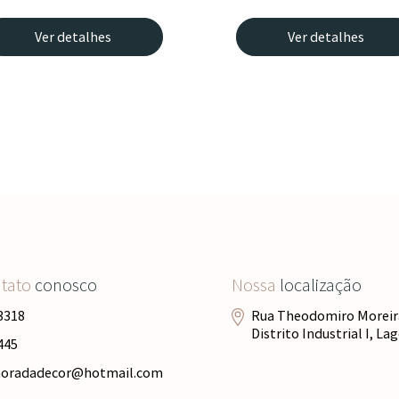
Ver detalhes
Ver detalhes
ntato
conosco
Nossa
localização
3318
Rua Theodomiro Moreira
Distrito Industrial I, L
445
moradadecor@hotmail.com