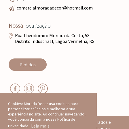
comercialmoradadecor@hotmail.com
Nossa
localização
Rua Theodomiro Moreira da Costa, 58
Distrito Industrial I, Lagoa Vermelha, RS
Pedidos
Cookies: Morada Decor usa cookies para
personalizar anúncios e melhorar a sua
experiência no site. Ao continuar navegando,
você concorda com a nossa Política de
Todos os produtos deste site são registrados e
Leia mais
Privacidade.
protegidos por direitos autorais, garantindo a