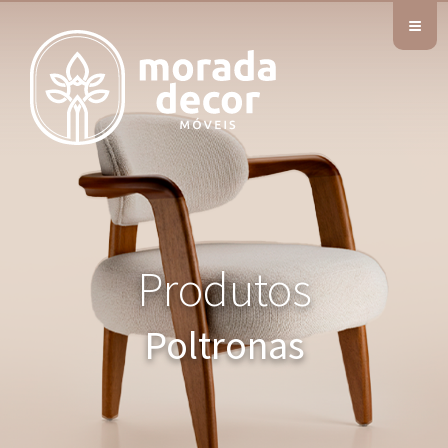
≡
Produtos
Poltronas