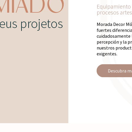
Equipamiento
procesos artes
Morada Decor Móv
fuertes diferenc
cuidadosamente l
percepción y la pr
nuestros producto
exigentes.
Descubra m