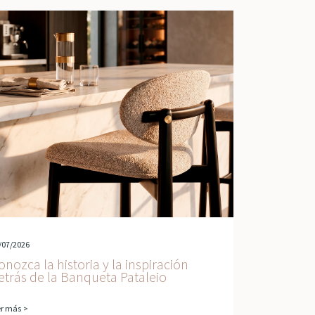
/07/2026
onozca la historia y la inspiración
etrás de la Banqueta Pataleio
er más >