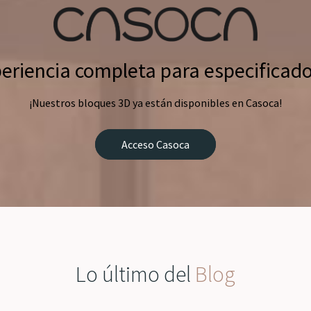
eriencia completa para especificad
¡Nuestros bloques 3D ya están disponibles en Casoca!
Acceso Casoca
Lo último del
Blog