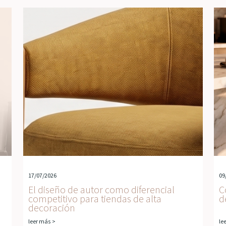
17/07/2026
09
El diseño de autor como diferencial
C
competitivo para tiendas de alta
d
decoración
leer más >
le